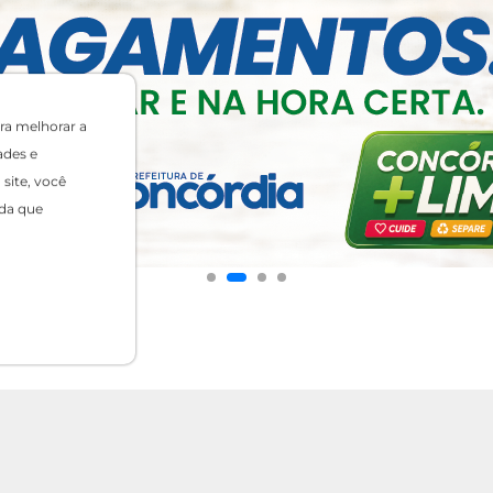
ra melhorar a
ades e
site, você
da que