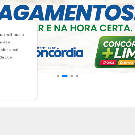
ra melhorar a
ades e
site, você
da que