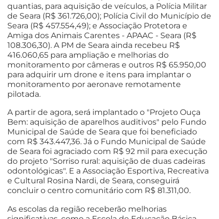
quantias, para aquisição de veículos, a Polícia Militar
de Seara (R$ 361.726,00); Polícia Civil do Município de
Seara (R$ 457.554,49); e Associação Protetora e
Amiga dos Animais Carentes - APAAC - Seara (R$
108.306,30). A PM de Seara ainda recebeu R$
416.060,65 para ampliação e melhorias do
monitoramento por câmeras e outros R$ 65.950,00
para adquirir um drone e itens para implantar o
monitoramento por aeronave remotamente
pilotada.
A partir de agora, será implantado o "Projeto Ouça
Bem: aquisição de aparelhos auditivos" pelo Fundo
Municipal de Saúde de Seara que foi beneficiado
com R$ 343.447,36. Já o Fundo Municipal de Saúde
de Seara foi agraciado com R$ 92 mil para execução
do projeto "Sorriso rural: aquisição de duas cadeiras
odontológicas". E a Associação Esportiva, Recreativa
e Cultural Rosina Nardi, de Seara, conseguirá
concluir o centro comunitário com R$ 81.311,00.
As escolas da região receberão melhorias
significativas, como a Escola de Educação Básica