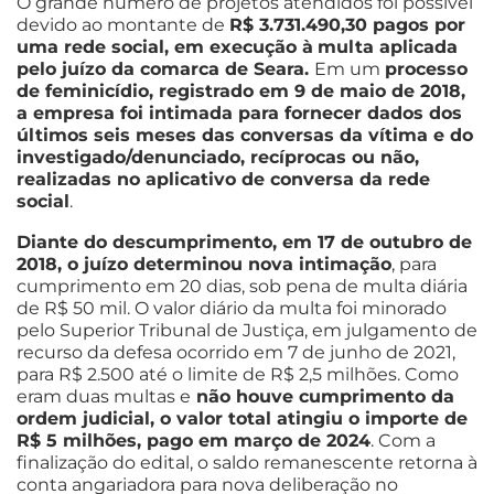
O grande número de projetos atendidos foi possível
devido ao montante de
R$ 3.731.490,30 pagos por
uma rede social, em execução à
multa aplicada
pelo juízo da comarca de Seara.
Em um
processo
de feminicídio, registrado em 9 de maio de 2018,
a empresa foi intimada para fornecer dados dos
últimos seis meses das conversas da vítima e do
investigado/denunciado, recíprocas ou não,
realizadas no aplicativo de conversa da rede
social
.
Diante do descumprimento, em 17 de outubro de
2018, o juízo determinou nova intimação
, para
cumprimento em 20 dias, sob pena de multa diária
de R$ 50 mil. O valor diário da multa foi minorado
pelo Superior Tribunal de Justiça, em julgamento de
recurso da defesa ocorrido em 7 de junho de 2021,
para R$ 2.500 até o limite de R$ 2,5 milhões. Como
eram duas multas e
não houve cumprimento da
ordem judicial, o valor total atingiu o importe de
R$ 5 milhões, pago em março de 2024
. Com a
finalização do edital, o saldo remanescente retorna à
conta angariadora para nova deliberação no