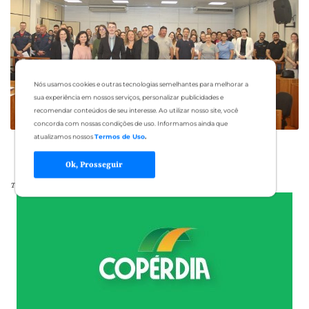
Nós usamos cookies e outras tecnologias semelhantes para melhorar a
sua experiência em nossos serviços, personalizar publicidades e
recomendar conteúdos de seu interesse. Ao utilizar nosso site, você
concorda com nossas condições de uso. Informamos ainda que
atualizamos nossos
Termos de Uso
.
Ok, Prosseguir
Tags: