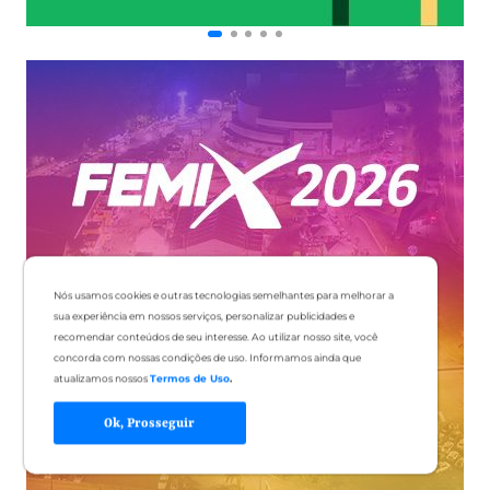
Nós usamos cookies e outras tecnologias semelhantes para melhorar a
sua experiência em nossos serviços, personalizar publicidades e
recomendar conteúdos de seu interesse. Ao utilizar nosso site, você
concorda com nossas condições de uso. Informamos ainda que
atualizamos nossos
Termos de Uso
.
Ok, Prosseguir