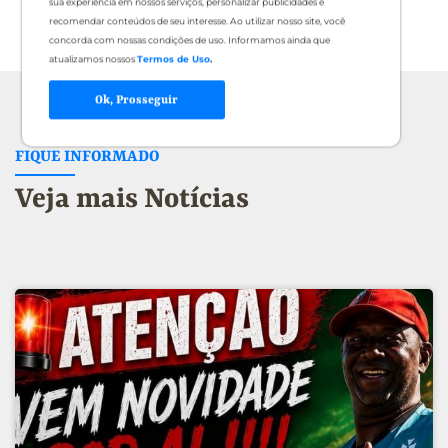
sua experiência em nossos serviços, personalizar publicidades e
recomendar conteúdos de seu interesse. Ao utilizar nosso site, você
concorda com nossas condições de uso. Informamos ainda que
atualizamos nossos
Termos de Uso
.
Ok, Prosseguir
FIQUE INFORMADO
Veja mais Notícias