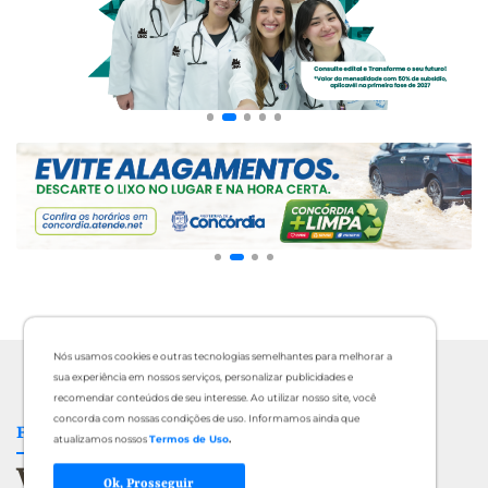
Nós usamos cookies e outras tecnologias semelhantes para melhorar a
sua experiência em nossos serviços, personalizar publicidades e
recomendar conteúdos de seu interesse. Ao utilizar nosso site, você
concorda com nossas condições de uso. Informamos ainda que
FIQUE INFORMADO
atualizamos nossos
Termos de Uso
.
Veja mais Notícias
Ok, Prosseguir