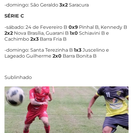
-domingo: São Geraldo
3x2
Saracura
SÉRIE C
-sábado: 24 de Fevereiro B
0x9
Pinhal B, Kennedy B
2x2
Nova Brasília, Guarani B
1x0
Schiavini B e
Cachimbo
2x3
Barra Fria B
-domingo: Santa Terezinha B
1x3
Juscelino e
Lageado Guilherme
2x0
Barra Bonita B
Sublinhado