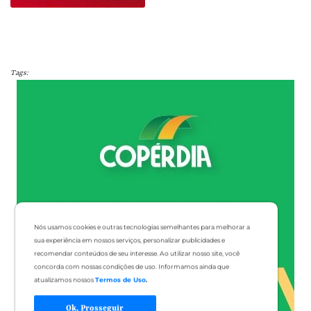
Tags:
Nós usamos cookies e outras tecnologias semelhantes para melhorar a
sua experiência em nossos serviços, personalizar publicidades e
recomendar conteúdos de seu interesse. Ao utilizar nosso site, você
concorda com nossas condições de uso. Informamos ainda que
atualizamos nossos
Termos de Uso
.
Ok, Prosseguir