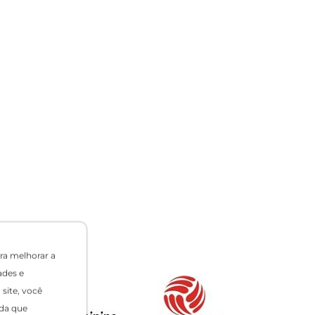
ra melhorar a
ades e
site, você
da que