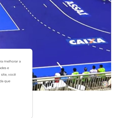
ra melhorar a
ades e
site, você
da que