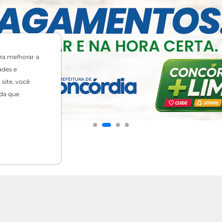
ra melhorar a
ades e
site, você
da que