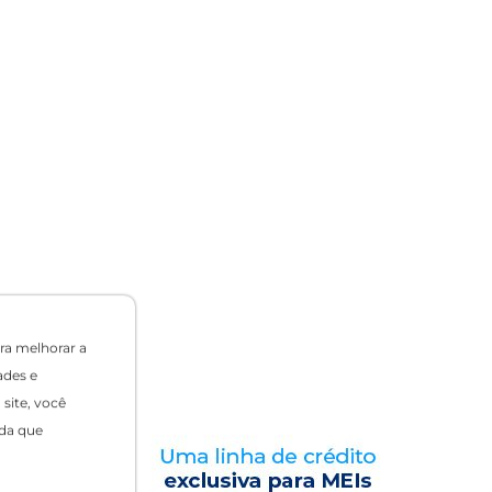
ra melhorar a
ades e
site, você
da que