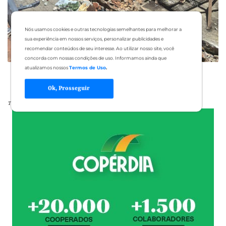
Nós usamos cookies e outras tecnologias semelhantes para melhorar a
sua experiência em nossos serviços, personalizar publicidades e
recomendar conteúdos de seu interesse. Ao utilizar nosso site, você
concorda com nossas condições de uso. Informamos ainda que
atualizamos nossos
Termos de Uso
.
Ok, Prosseguir
Tags: