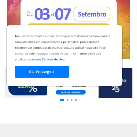
Nós usamos cookies e outras tecnologias semelhantes para melhorar a
sua experiência em nossos serviços, personalizar publicidades e
recomendar conteúdos de seu interesse. Ao utilizar nosso site, você
concorda com nossas condições de uso. Informamos ainda que
atualizamos nossos
Termos de Uso
.
Ok, Prosseguir