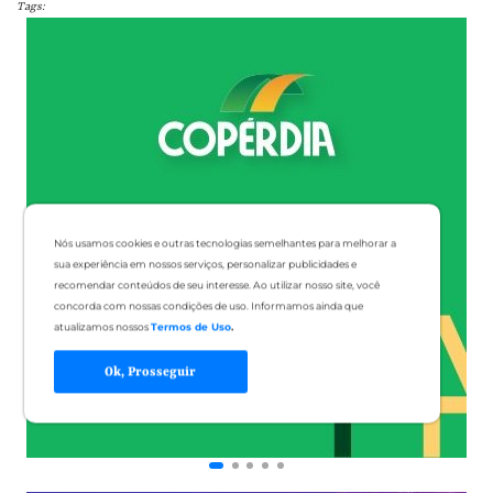
Tags:
Nós usamos cookies e outras tecnologias semelhantes para melhorar a
sua experiência em nossos serviços, personalizar publicidades e
recomendar conteúdos de seu interesse. Ao utilizar nosso site, você
concorda com nossas condições de uso. Informamos ainda que
atualizamos nossos
Termos de Uso
.
Ok, Prosseguir