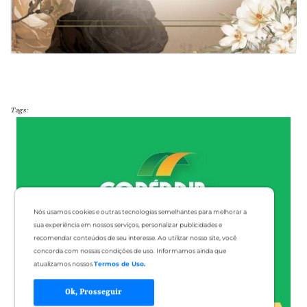
Tags:
Nós usamos cookies e outras tecnologias semelhantes para melhorar a
sua experiência em nossos serviços, personalizar publicidades e
recomendar conteúdos de seu interesse. Ao utilizar nosso site, você
concorda com nossas condições de uso. Informamos ainda que
atualizamos nossos
Termos de Uso
.
Ok, Prosseguir