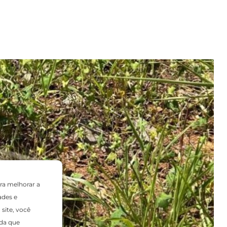
ra melhorar a
ades e
site, você
da que