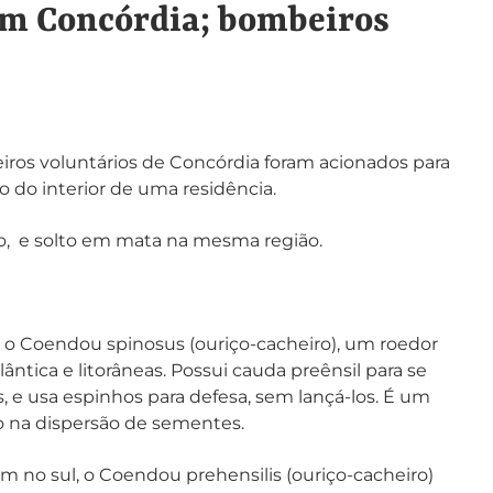
em Concórdia; bombeiros
eiros voluntários de Concórdia foram acionados para
o do interior de uma residência.
vão, e solto em mata na mesma região.
e o Coendou spinosus (ouriço-cacheiro), um roedor
ntica e litorâneas. Possui cauda preênsil para se
s, e usa espinhos para defesa, sem lançá-los. É um
ão na dispersão de sementes.
 no sul, o Coendou prehensilis (ouriço-cacheiro)