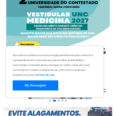
Nós usamos cookies e outras tecnologias semelhantes para melhorar a
sua experiência em nossos serviços, personalizar publicidades e
recomendar conteúdos de seu interesse. Ao utilizar nosso site, você
concorda com nossas condições de uso. Informamos ainda que
atualizamos nossos
Termos de Uso
.
Ok, Prosseguir