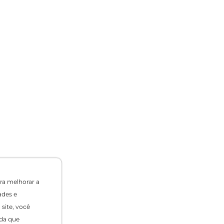
ra melhorar a
ades e
site, você
da que