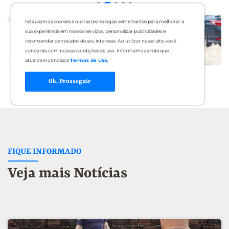
Nós usamos cookies e outras tecnologias semelhantes para melhorar a
sua experiência em nossos serviços, personalizar publicidades e
recomendar conteúdos de seu interesse. Ao utilizar nosso site, você
concorda com nossas condições de uso. Informamos ainda que
atualizamos nossos
Termos de Uso
.
Ok, Prosseguir
FIQUE INFORMADO
Veja mais Notícias