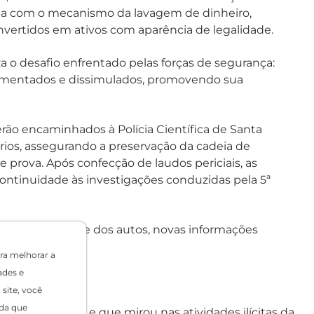
oga com o mecanismo da lavagem de dinheiro,
convertidos em ativos com aparência de legalidade.
o desafio enfrentado pelas forças de segurança:
 fragmentados e dissimulados, promovendo sua
erão encaminhados à Polícia Científica de Santa
ários, assegurando a preservação da cadeia de
e prova. Após confecção de laudos periciais, as
continuidade às investigações conduzidas pela 5ª
ver a publicidade dos autos, novas informações
ra melhorar a
ades e
site, você
da que
ta-feira (1/7) e que mirou nas atividades ilícitas da