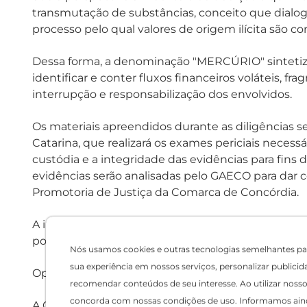
transmutação de substâncias, conceito que dial
processo pelo qual valores de origem ilícita são 
Dessa forma, a denominação "MERCÚRIO" sintetiza 
identificar e conter fluxos financeiros voláteis,
interrupção e responsabilização dos envolvidos.
Os materiais apreendidos durante as diligências s
Catarina, que realizará os exames periciais necess
custódia e a integridade das evidências para fins d
evidências serão analisadas pelo GAECO para dar 
Promotoria de Justiça da Comarca de Concórdia.
A investigação tramita em sigilo e, assim que hou
poderão ser divulgadas.
Nós usamos cookies e outras tecnologias semelhantes pa
sua experiência em nossos serviços, personalizar publicid
Operação Coluna Sul
recomendar conteúdos de seu interesse. Ao utilizar nosso 
concorda com nossas condições de uso. Informamos ain
A Operação Coluna Sul também deflagrada nesta quar