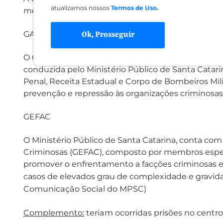
atualizamos nossos
Termos de Uso
.
mesma facção criminosa.
GAECO
Ok, Prosseguir
O Grupo de Atuação Especial de Combate às Orga
conduzida pelo Ministério Público de Santa Catarina 
Penal, Receita Estadual e Corpo de Bombeiros Milit
prevenção e repressão às organizações criminosas
GEFAC
O Ministério Público de Santa Catarina, conta c
Criminosas (GEFAC), composto por membros especia
promover o enfrentamento a facções criminosas e 
casos de elevados grau de complexidade e gravid
Comunicação Social do MPSC)
Complemento:
teriam ocorridas prisões no centro