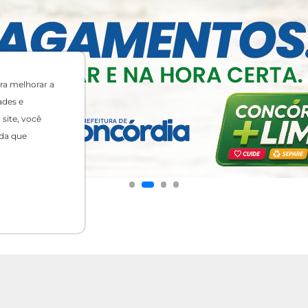
ra melhorar a
ades e
site, você
da que