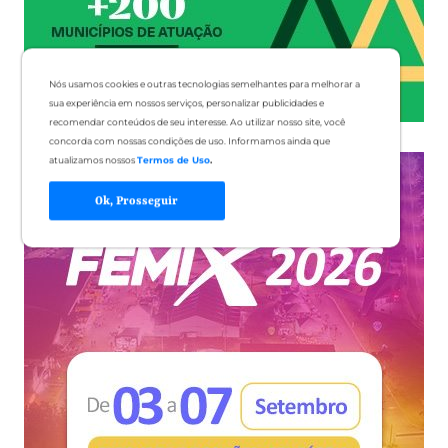
Nós usamos cookies e outras tecnologias semelhantes para melhorar a
sua experiência em nossos serviços, personalizar publicidades e
recomendar conteúdos de seu interesse. Ao utilizar nosso site, você
concorda com nossas condições de uso. Informamos ainda que
atualizamos nossos
Termos de Uso
.
Ok, Prosseguir