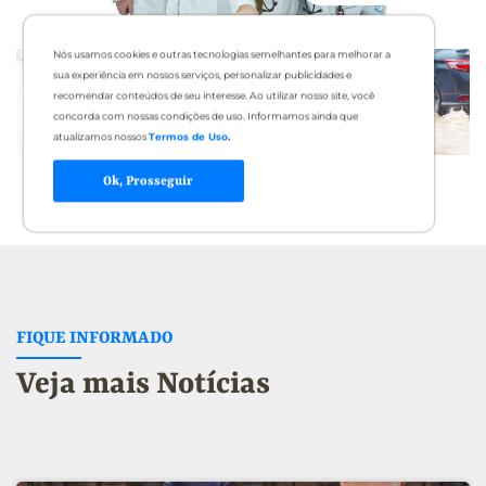
Nós usamos cookies e outras tecnologias semelhantes para melhorar a
sua experiência em nossos serviços, personalizar publicidades e
recomendar conteúdos de seu interesse. Ao utilizar nosso site, você
concorda com nossas condições de uso. Informamos ainda que
atualizamos nossos
Termos de Uso
.
Ok, Prosseguir
FIQUE INFORMADO
Veja mais Notícias