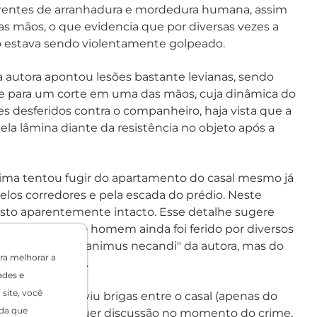
rentes de arranhadura e mordedura humana, assim
as mãos, o que evidencia que por diversas vezes a
to estava sendo violentamente golpeado.
a autora apontou lesões bastante levianas, sendo
e para um corte em uma das mãos, cuja dinâmica do
es desferidos contra o companheiro, haja vista que a
ela lâmina diante da resistência no objeto após a
ítima tentou fugir do apartamento do casal mesmo já
elos corredores e pela escada do prédio. Neste
sto aparentemente intacto. Esse detalhe sugere
i encontrado, o homem ainda foi ferido por diversos
 não apenas do "animus necandi" da autora, mas do
ra melhorar a
 do companheiro.
ades e
site, você
que nunca ouviu brigas entre o casal (apenas do
da que
não ouviu qualquer discussão no momento do crime,