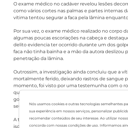
O exame médico no cadáver revelou lesões decor
como vários cortes nas palmas e partes internas d
vítima tentou segurar a faca pela lâmina enquan
Por sua vez, o exame médico realizado no corpo d
algumas poucas escoriações na cabeça e destaqu
delito evidencia ter ocorrido durante um dos golp
faca não tinha bainha e a mão da autora deslizou p
penetração da lâmina.
Outrossim, a investigação ainda concluiu que a v
mortalmente ferido, deixando rastros de sangue p
momento, foi visto por uma testemunha com o ro
que, após ter caído e desmaiado na escada onde fo
golpes perfurantes no rosto, num claro indicativo
Nós usamos cookies e outras tecnologias semelhantes pa
seu intuito de expiar a raiva que estava sentindo
sua experiência em nossos serviços, personalizar publicid
recomendar conteúdos de seu interesse. Ao utilizar nosso 
A testemunha mais próxima do fato ainda afirmou 
concorda com nossas condições de uso. Informamos ain
isolamento acústico ruim do prédio), bem como 