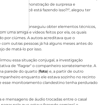
corredor, sua demonstração de surpresa e
s, por que você está fazendo isso?!", alegou ter
 investigação conseguiu obter elementos técnicos,
com uma amiga e vídeos feitos por ela, os quais
o por ciúmes. A autora acreditava que o
 com outras pessoas já há alguns meses antes do
jo de matá-lo por isso.
firmou essa situação conjugal, a investigação
ativa de "flagrar" o companheiro sorrateiramente. A
na parede do quarto (
foto
) e, a partir de outro
mpanheiro enquanto ele estava sozinho no recinto
ue esse monitoramento clandestino tenha perdurado
ra e mensagens de áudio trocadas entre o casal
i pagar pelo que estava fazendo comigo" e