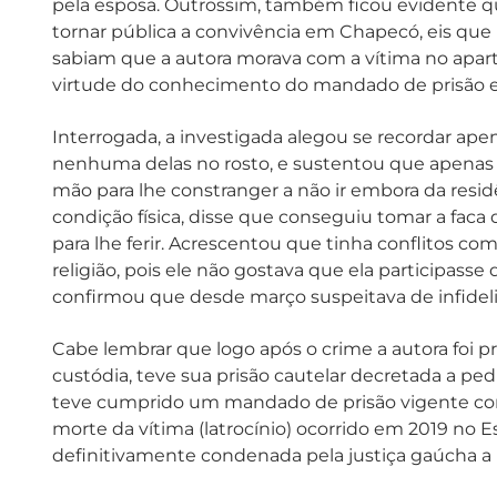
pela esposa. Outrossim, também ficou evidente que
tornar pública a convivência em Chapecó, eis q
sabiam que a autora morava com a vítima no apa
virtude do conhecimento do mandado de prisão ex
Interrogada, a investigada alegou se recordar ape
nenhuma delas no rosto, e sustentou que apenas o
mão para lhe constranger a não ir embora da resi
condição física, disse que conseguiu tomar a fac
para lhe ferir. Acrescentou que tinha conflitos c
religião, pois ele não gostava que ela participass
confirmou que desde março suspeitava de infidel
Cabe lembrar que logo após o crime a autora foi p
custódia, teve sua prisão cautelar decretada a ped
teve cumprido um mandado de prisão vigente con
morte da vítima (latrocínio) ocorrido em 2019 no E
definitivamente condenada pela justiça gaúcha a 