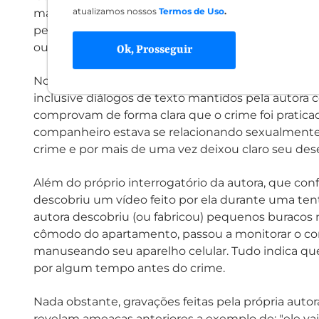
atualizamos nossos
Termos de Uso
.
mas apenas apelos da vítima por socorro e, já no 
perplexidade diante do ataque da esposa: "meu Deu
ouvido.
Ok, Prosseguir
No tocante à motivação do homicídio, a equipe de
inclusive diálogos de texto mantidos pela autora 
comprovam de forma clara que o crime foi praticad
companheiro estava se relacionando sexualmente
crime e por mais de uma vez deixou claro seu dese
Além do próprio interrogatório da autora, que con
descobriu um vídeo feito por ela durante uma tent
autora descobriu (ou fabricou) pequenos buracos 
cômodo do apartamento, passou a monitorar o co
manuseando seu aparelho celular. Tudo indica q
por algum tempo antes do crime.
Nada obstante, gravações feitas pela própria auto
revelam ameaças anteriores a exemplo de: "ele va