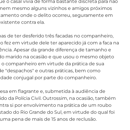
 o casal vivia de forma bastante discreta para não
ue nem mesmo alguns vizinhos e amigos próximos
rtamento onde o delito ocorreu, seguramente em
istente contra ela.
nas de ter desferido três facadas no companheiro,
 fez em virtude dele ter aparecido já com a faca na
dência. Apesar da grande diferença de tamanho e
a do marido na ocasião e que usou o mesmo objeto
om o companheiro em virtude da prática de sua
e de "despachos" e outras práticas, bem como
idade conjugal por parte do companheiro.
resa em flagrante e, submetida à audiência de
ido da Polícia Civil. Outrossim, na ocasião, também
tra si por envolvimento na prática de um roubo
stado do Rio Grande do Sul, em virtude do qual foi
uma pena de mais de 15 anos de reclusão.