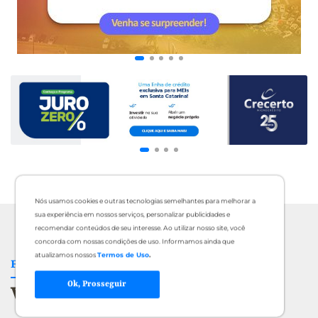
Nós usamos cookies e outras tecnologias semelhantes para melhorar a
sua experiência em nossos serviços, personalizar publicidades e
recomendar conteúdos de seu interesse. Ao utilizar nosso site, você
concorda com nossas condições de uso. Informamos ainda que
atualizamos nossos
Termos de Uso
.
FIQUE INFORMADO
Ok, Prosseguir
Veja mais Notícias