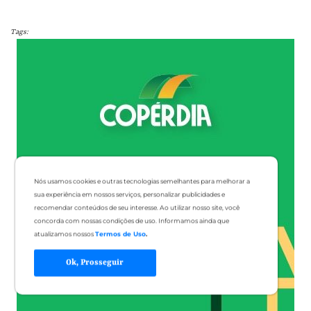
Tags:
Nós usamos cookies e outras tecnologias semelhantes para melhorar a
sua experiência em nossos serviços, personalizar publicidades e
recomendar conteúdos de seu interesse. Ao utilizar nosso site, você
concorda com nossas condições de uso. Informamos ainda que
atualizamos nossos
Termos de Uso
.
Ok, Prosseguir