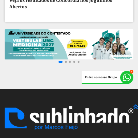
Veja os resultados de Concórdia nos Joguinhos
Abertos
Entre no nosso Grupo