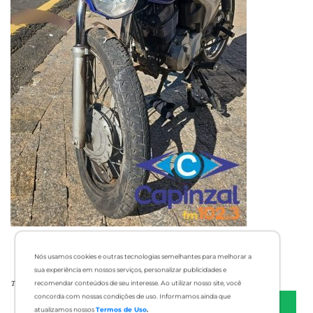
Nós usamos cookies e outras tecnologias semelhantes para melhorar a
sua experiência em nossos serviços, personalizar publicidades e
Tags:
recomendar conteúdos de seu interesse. Ao utilizar nosso site, você
concorda com nossas condições de uso. Informamos ainda que
atualizamos nossos
Termos de Uso
.