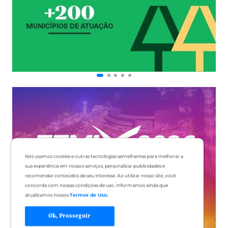
Nós usamos cookies e outras tecnologias semelhantes para melhorar a
sua experiência em nossos serviços, personalizar publicidades e
recomendar conteúdos de seu interesse. Ao utilizar nosso site, você
concorda com nossas condições de uso. Informamos ainda que
atualizamos nossos
Termos de Uso
.
Ok, Prosseguir