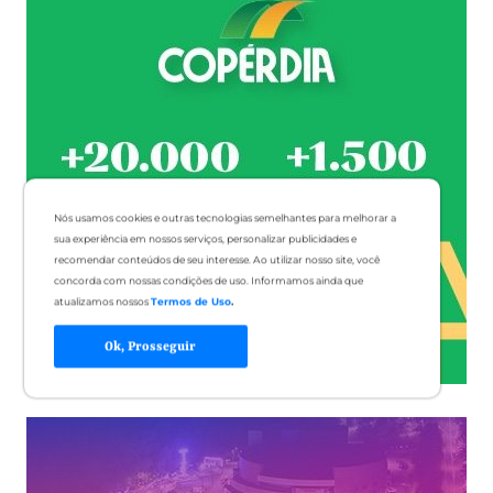
Nós usamos cookies e outras tecnologias semelhantes para melhorar a
sua experiência em nossos serviços, personalizar publicidades e
recomendar conteúdos de seu interesse. Ao utilizar nosso site, você
concorda com nossas condições de uso. Informamos ainda que
atualizamos nossos
Termos de Uso
.
Ok, Prosseguir