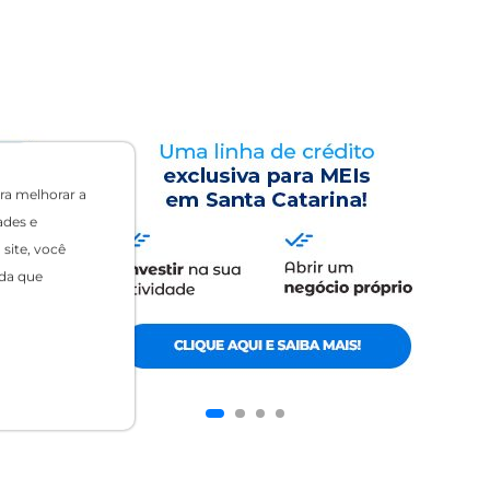
ra melhorar a
ades e
site, você
da que