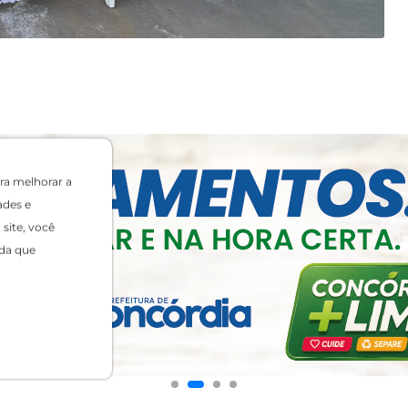
ra melhorar a
ades e
site, você
da que