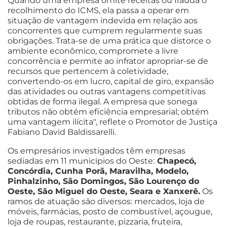
Quando uma empresa omite receitas ou frauda o
recolhimento do ICMS, ela passa a operar em
situação de vantagem indevida em relação aos
concorrentes que cumprem regularmente suas
obrigações. Trata-se de uma prática que distorce o
ambiente econômico, compromete a livre
concorrência e permite ao infrator apropriar-se de
recursos que pertencem à coletividade,
convertendo-os em lucro, capital de giro, expansão
das atividades ou outras vantagens competitivas
obtidas de forma ilegal. A empresa que sonega
tributos não obtém eficiência empresarial; obtém
uma vantagem ilícita", reflete o Promotor de Justiça
Fabiano David Baldissarelli.
Os empresários investigados têm empresas
sediadas em 11 municípios do Oeste:
Chapecó,
Concórdia, Cunha Porã, Maravilha, Modelo,
Pinhalzinho, São Domingos, São Lourenço do
Oeste, São Miguel do Oeste, Seara e Xanxerê.
Os
ramos de atuação são diversos: mercados, loja de
móveis, farmácias, posto de combustível, açougue,
loja de roupas, restaurante, pizzaria, fruteira,