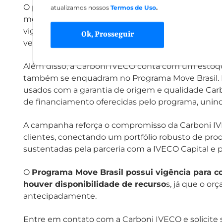
O programa contempla a aquisição de caminhões no
atualizamos nossos
Termos de Uso
.
modelos sejam credenciados junto ao BNDES, de 
vigentes. Já para os caminhões seminovos, a operaç
Ok, Prosseguir
veículos com fabricação a partir de 2016, com até 
Além disso, a Carboni IVECO conta com um estoq
também se enquadram no Programa Move Brasil. I
usados com a garantia de origem e qualidade Car
de financiamento oferecidas pelo programa, unin
A campanha reforça o compromisso da Carboni IV
clientes, conectando um portfólio robusto de pro
sustentadas pela parceria com a IVECO Capital e 
O
Programa Move Brasil possui vigência para c
houver disponibilidade de recurso
s, já que o o
antecipadamente.
Entre em contato com a Carboni IVECO e solicite 