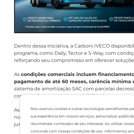
Dentro dessa iniciativa, a Carboni IVECO disponibi
programa, como Daily, Tector e S-Way, com condiç
reforçando seu compromisso em oferecer soluções 
As
condições comerciais incluem financiamento
pagamento de até 60 meses, carência mínima de
sistema de amortização SAC com parcelas decresc
contratação, garantindo previsibilidade e seguranç
Nós usamos cookies e outras tecnologias semelhantes pa
As taxas vigentes em janeiro de 2026 são de 0,99%
sua experiência em nossos serviços, personalizar publicid
novo, 1,05% ao mês para pessoa física na compra 
jurídica na aquisição de caminhão novo, sempre suj
recomendar conteúdos de seu interesse. Ao utilizar nosso 
concorda com nossas condições de uso. Informamos ain