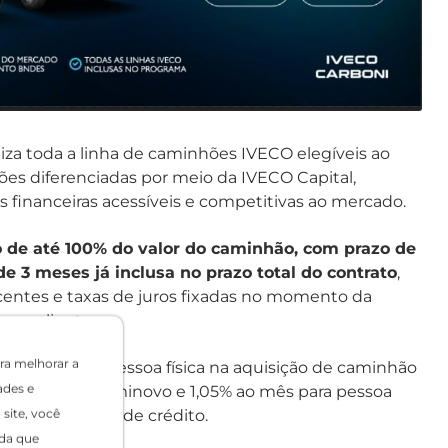
liza toda a linha de caminhões IVECO elegíveis ao
ões diferenciadas por meio da IVECO Capital,
financeiras acessíveis e competitivas ao mercado.
 de até 100% do valor do caminhão, com prazo de
 3 meses já inclusa no prazo total do contrato
,
entes e taxas de juros fixadas no momento da
a ao cliente.
ra melhorar a
 ao mês para pessoa física na aquisição de caminhão
ades e
de caminhão seminovo e 1,05% ao mês para pessoa
eitas à análise de crédito.
site, você
da que