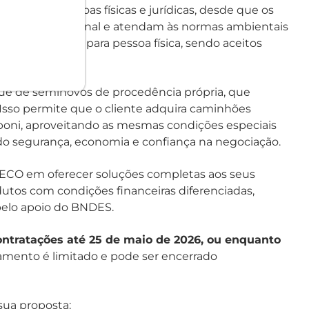
vos por pessoas físicas e jurídicas, desde que os
produção nacional e atendam às normas ambientais
ão é exclusiva para pessoa física, sendo aceitos
10 anos de uso.
ue de seminovos de procedência própria, que
sso permite que o cliente adquira caminhões
boni, aproveitando as mesmas condições especiais
do segurança, economia e confiança na negociação.
ECO em oferecer soluções completas aos seus
dutos com condições financeiras diferenciadas,
pelo apoio do BNDES.
ontratações até 25 de maio de 2026, ou enquanto
rçamento é limitado e pode ser encerrado
sua proposta: