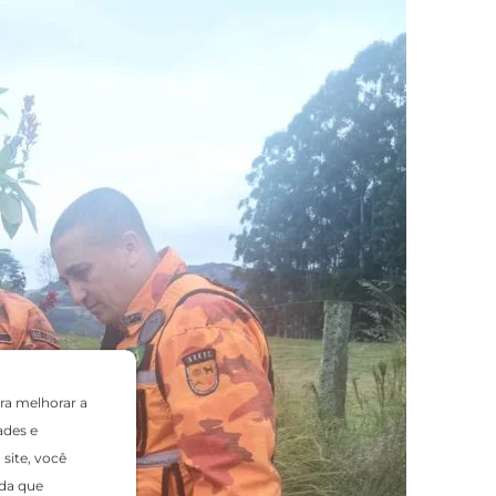
ra melhorar a
ades e
site, você
da que