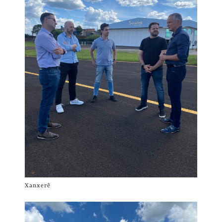
Xanxerê