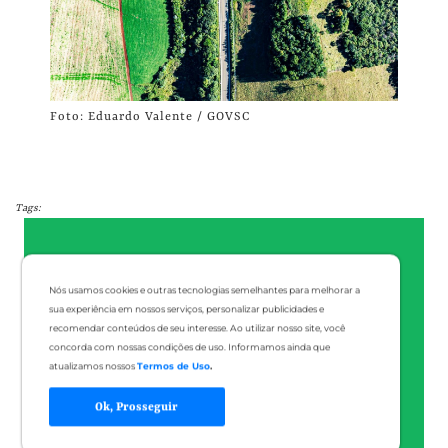
Foto: Eduardo Valente / GOVSC
Tags:
Nós usamos cookies e outras tecnologias semelhantes para melhorar a
sua experiência em nossos serviços, personalizar publicidades e
recomendar conteúdos de seu interesse. Ao utilizar nosso site, você
concorda com nossas condições de uso. Informamos ainda que
atualizamos nossos
Termos de Uso
.
Ok, Prosseguir