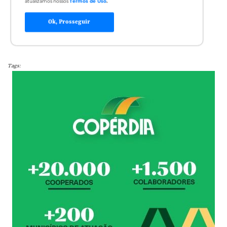
atualizamos nossos
Termos de Uso
.
Tênis de mesa 2
Ok, Prosseguir
Tags: