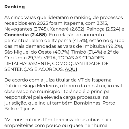
Ranking
As cinco varas que lideraram o ranking de processos
recebidos em 2025 foram Itapema, com 3.313,
Navegantes (2.745), Xanxerê (2.632), Palhoça (2.524) e
Concórdia (2.488)
. Em relação ao aumento
percentual, além de Itapema (41,5%), estão no grupo
das mais demandadas as varas de Imbituba (49,2%),
São Miguel do Oeste (40,7%), Timbó (31,4%) e 2ª de
Criciúma (29,3%). VEJA, TODAS AS CIDADES
DETALHADAMENTE, COMO QUANTIDADE DE
SENTENÇAS E ACORDOS,
AQUI
De acordo com a juíza titular da VT de Itapema,
Patrícia Braga Medeiros, o boom da construção civil
observado no município litorâneo é o principal
responsável pela elevada carga processual na
jurisdição, que inclui também Bombinhas, Porto
Belo e Tijucas.
"As construtoras têm terceirizado as obras para
empreiteiras com pouco ou quase nenhuma