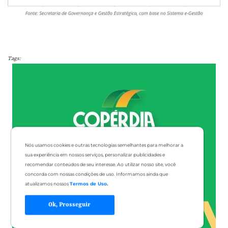
Tags:
Nós usamos cookies e outras tecnologias semelhantes para melhorar a
sua experiência em nossos serviços, personalizar publicidades e
recomendar conteúdos de seu interesse. Ao utilizar nosso site, você
concorda com nossas condições de uso. Informamos ainda que
atualizamos nossos
Termos de Uso
.
Ok, Prosseguir