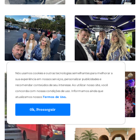
Nós usamos cookies e outras tecnologias semelhantes para melhorar a
sua experiência em nossos serviços, personalizar publicidades e
recomendar conteúdos de seu interesse. Ao utilizar nosso site, você
concorda com nossas condições de uso. Informamos ainda que
atualizamos nossos
Termos de Uso
.
Ok, Prosseguir