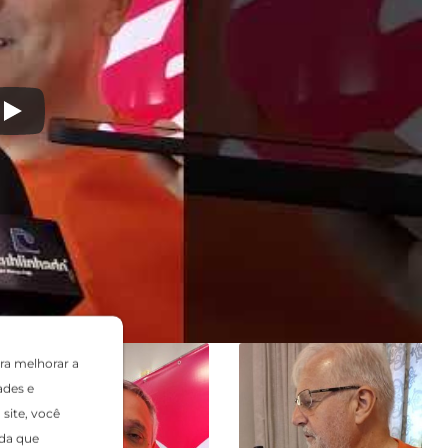
ra melhorar a
ades e
site, você
da que