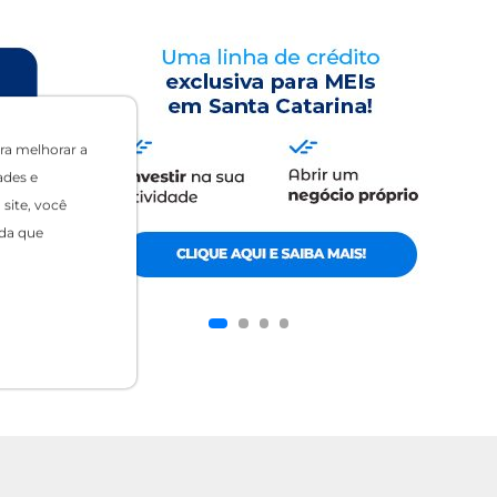
ra melhorar a
ades e
site, você
da que