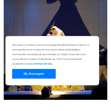
Nós usamos cookies e outras tecnologias semelhantes para melhorar a
sua experiência em nossos serviços, personalizar publicidades e
recomendar conteúdos de seu interesse. Ao utilizar nosso site, você
concorda com nossas condições de uso. Informamos ainda que
atualizamos nossos
Termos de Uso
.
Ok, Prosseguir