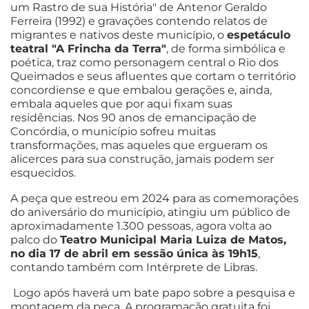
um Rastro de sua História" de Antenor Geraldo
Ferreira (1992) e gravações contendo relatos de
migrantes e nativos deste município, o
espetáculo
teatral "A Frincha da Terra"
, de forma simbólica e
poética, traz como personagem central o Rio dos
Queimados e seus afluentes que cortam o território
concordiense e que embalou gerações e, ainda,
embala aqueles que por aqui fixam suas
residências. Nos 90 anos de emancipação de
Concórdia, o município sofreu muitas
transformações, mas aqueles que ergueram os
alicerces para sua construção, jamais podem ser
esquecidos.
A peça que estreou em 2024 para as comemorações
do aniversário do município, atingiu um público de
aproximadamente 1.300 pessoas, agora volta ao
palco do
Teatro Municipal Maria Luiza de Matos,
no dia 17 de abril em sessão única às 19h15
,
contando também com Intérprete de Libras.
Logo após haverá um bate papo sobre a pesquisa e
montagem da peça. A programação gratuita foi