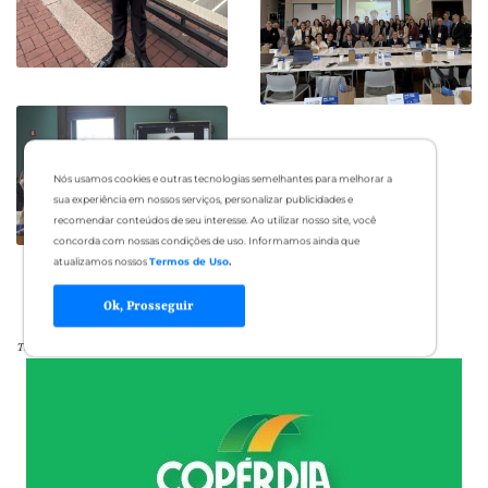
Nós usamos cookies e outras tecnologias semelhantes para melhorar a
sua experiência em nossos serviços, personalizar publicidades e
recomendar conteúdos de seu interesse. Ao utilizar nosso site, você
concorda com nossas condições de uso. Informamos ainda que
atualizamos nossos
Termos de Uso
.
Ok, Prosseguir
Tags: