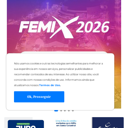
Nós usamos cookies e outras tecnologias semelhantes para melhorar a
sua experiência em nossos serviços, personalizar publicidades e
recomendar conteúdos de seu interesse. Ao utilizar nosso site, você
concorda com nossas condições de uso. Informamos ainda que
atualizamos nossos
Termos de Uso
.
Ok, Prosseguir