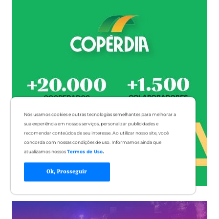
Nós usamos cookies e outras tecnologias semelhantes para melhorar a
sua experiência em nossos serviços, personalizar publicidades e
recomendar conteúdos de seu interesse. Ao utilizar nosso site, você
concorda com nossas condições de uso. Informamos ainda que
atualizamos nossos
Termos de Uso
.
Ok, Prosseguir