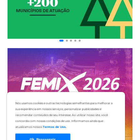
Nós usamos cookies e outras tecnologias semelhantes para melhorar a
sua experiência em nossos serviços, personalizar publicidades e
recomendar conteúdos de seu interesse. Ao utilizar nosso site, você
concorda com nossas condições de uso. Informamos ainda que
atualizamos nossos
Termos de Uso
.
Ok, Prosseguir