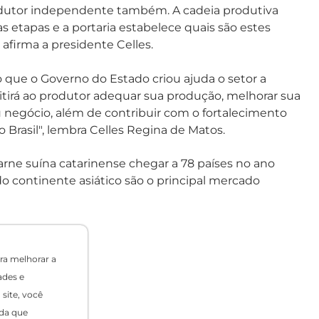
produtor independente também. A cadeia produtiva
s etapas e a portaria estabelece quais são estes
 afirma a presidente Celles.
o que o Governo do Estado criou ajuda o setor a
itirá ao produtor adequar sua produção, melhorar sua
u negócio, além de contribuir com o fortalecimento
 Brasil", lembra Celles Regina de Matos.
carne suína catarinense chegar a 78 países no ano
o continente asiático são o principal mercado
ra melhorar a
ades e
site, você
c
da que