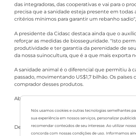
das integradoras, das cooperativas e vai para o 
precisa que a sanidade esteja presente em todas a
critérios mínimos para garantir um rebanho sadio",
A presidente da Cidasc destaca ainda que o auxíli
reforçar as medidas de biosseguridade. "Isto perm
produtividade e ter garantia da perenidade de se
da nossa suinocultura, que é a que mais exporta no
A sanidade animal é o diferencial que permitiu à 
passado, movimentando US$1,7 bilhão. Os países d
comprador desses produtos.
Abra, abaixo, a Portaria.
Nós usamos cookies e outras tecnologias semelhantes pa
sua experiência em nossos serviços, personalizar publicid
recomendar conteúdos de seu interesse. Ao utilizar nosso 
Denise De Rocchi/
Assessoria de Comunicação - Cidas
concorda com nossas condições de uso. Informamos ain