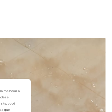
ra melhorar a
ades e
site, você
da que