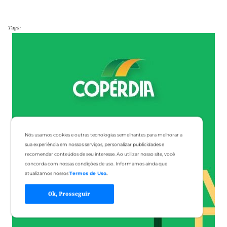
Tags:
Nós usamos cookies e outras tecnologias semelhantes para melhorar a
sua experiência em nossos serviços, personalizar publicidades e
recomendar conteúdos de seu interesse. Ao utilizar nosso site, você
concorda com nossas condições de uso. Informamos ainda que
atualizamos nossos
Termos de Uso
.
Ok, Prosseguir